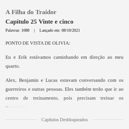
A Filha do Traidor
Capítulo 25 Vinte e cinco
Palavras: 1088
|
Lançado em: 08/10/2021
0
VISTA D
s caminhando em di
Loja
Histórico
eiros e outras pessoas. Eles também terão que ir ao
Sair
cen
Baixar App
Capítulos Desbloqueados
eles depois de c