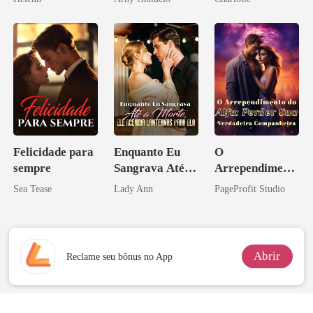
Noivo
Felicidade para
Enquanto Eu
O
sempre
Sangrava Até a
Arrependiment
Morte, Ele
o do Alfa:
Sea Tease
Lady Ann
PageProfit Studio
Acendia
Perder Sua
Lanternas Para
Verdadeira
Ela
Companheira
Abrir
Reclame seu bônus no App