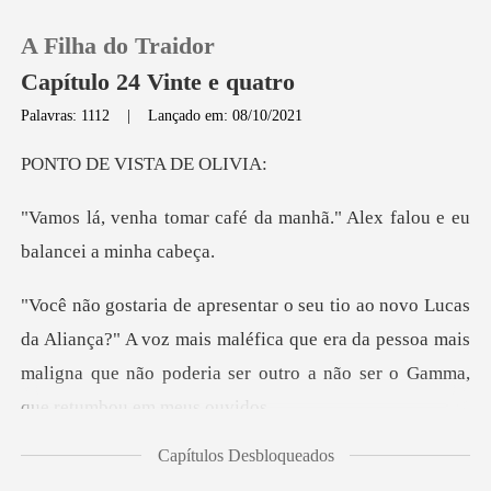
A Filha do Traidor
Capítulo 24 Vinte e quatro
Palavras: 1112
|
Lançado em: 08/10/2021
0
VISTA D
é da manhã." Alex falou e
Loja
Histórico
ça?" A voz mais maléfica que era da pessoa mais
Sair
maligna que não p
Baixar App
Capítulos Desbloqueados
a trás pois e