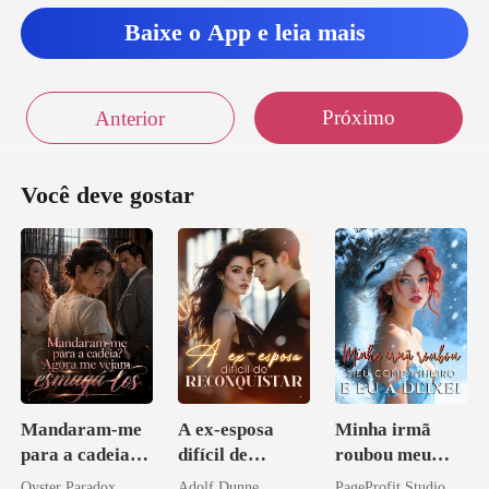
Baixe o App e leia mais
Próximo
Anterior
Você deve gostar
Mandaram-me
A ex-esposa
Minha irmã
para a cadeia?
difícil de
roubou meu
Agora me
reconquistar
companheiro e
Oyster Paradox
Adolf Dunne
PageProfit Studio