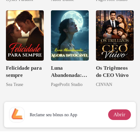
vejam esmagá-
eu a deixei
los
Felicidade para
Luna
Os Trigêmeos
sempre
Abandonada:
do CEO Viúvo
Agora Intocável
Sea Tease
PageProfit Studio
CINVAN
Abrir
Reclame seu bônus no App