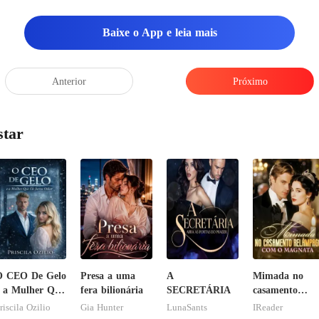
mindo? O que aconteceu?"
Baixe o App e leia mais
Anterior
Próximo
star
O CEO De Gelo
Presa a uma
A
Mimada no
 a Mulher Que
fera bilionária
SECRETÁRIA
casamento
le Jurou
relâmpago co
riscila Ozilio
Gia Hunter
LunaSants
IReader
diar
o magnata