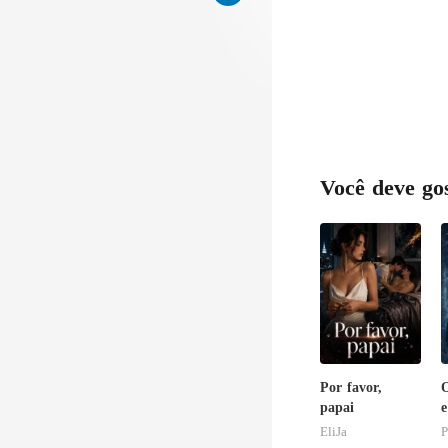
Você deve go
Por favor,
papai
e
E
EliJa
P
O