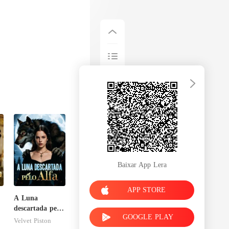
Baixar App Lera
APP STORE
A Luna
descartada pelo
GOOGLE PLAY
m
Alfa
Velvet Piston