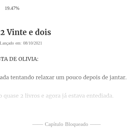
19.47%
2 Vinte e dois
Lançado em: 08/10/2021
STA D
ntando relaxar um po
se 2 livros e agora
ia fazer quando a porta d
—— Capítulo Bloqueado ——