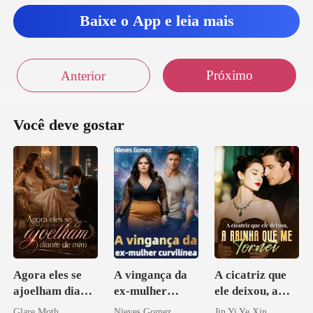
Baixe o App e leia mais
r tudo be
Próximo
Anterior
Você deve gostar
Agora eles se
A vingança da
A cicatriz que
ajoelham diante
ex-mulher
ele deixou, a
de mim
curvilínea
rainha que me
Glare Moth
Nieves Gomez
Jin Yi Ye Xin