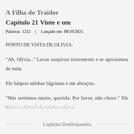
A Filha do Traidor
Capítulo 21 Vinte e um
Palavras: 1212
|
Lançado em: 08/10/2021
0
VISTA D
suspirou tristemente
Loja
Histórico
nhas lágrimas
Sair
Por favor, não chore." Ele
bei
Baixar App
consigo esquecer essas
Capítulos Desbloqueados
mem