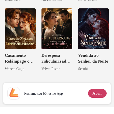
tornei
Casamento
Da esposa
Vendida ao
Relâmpago com
ridicularizada à
Senhor da Noite
o Pai da Minha
irmã que
Waneta Csuja
Velvet Piston
Seenbi
Melhor Amiga
ninguém ousa
desafiar
Abrir
Reclame seu bônus no App