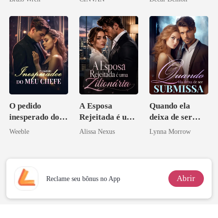
O pedido
A Esposa
Quando ela
inesperado do
Rejeitada é uma
deixa de ser
meu chefe
Zilionária
submissa
Weeble
Alissa Nexus
Lynna Morrow
Abrir
Reclame seu bônus no App