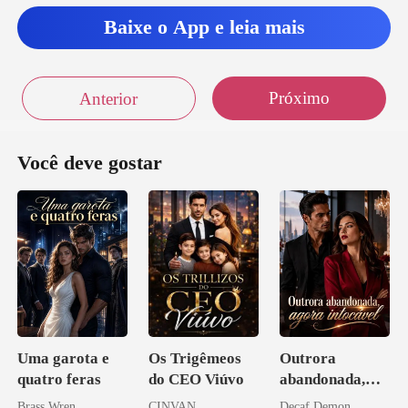
blemas sérios." Corri para
Baixe o App e leia mais
Próximo
Anterior
Você deve gostar
Uma garota e
Os Trigêmeos
Outrora
quatro feras
do CEO Viúvo
abandonada,
agora intocável
Brass Wren
CINVAN
Decaf Demon