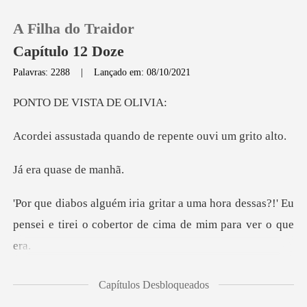
A Filha do Traidor
Capítulo 12 Doze
Palavras: 2288
|
Lançado em: 08/10/2021
0
VISTA D
quando de repente
Loja
quase d
Histórico
hora dessas?!' Eu
Sair
pensei e tirei o cobe
Baixar App
uvi mais
Capítulos Desbloqueados