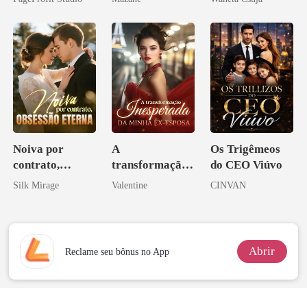
Melhor Amiga
Noiva por
A
Os Trigêmeos
contrato,
transformação
do CEO Viúvo
obsessão eterna
inesperada da
Silk Mirage
Valentine
CINVAN
minha ex-
esposa
Abrir
Reclame seu bônus no App