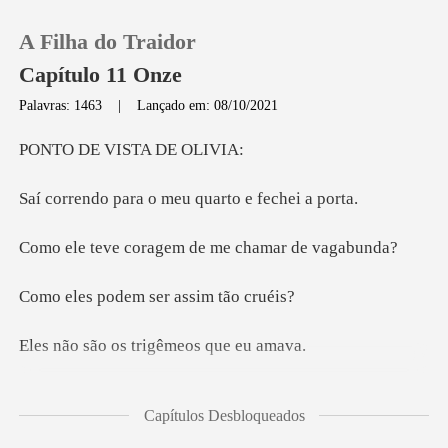
A Filha do Traidor
Capítulo 11 Onze
Palavras: 1463
|
Lançado em: 08/10/2021
0
VISTA D
a o meu quarto e
Loja
ragem de me cham
Histórico
dem ser assi
Sair
os trigêmeos
Baixar App
muito n
Capítulos Desbloqueados
ente egoísta