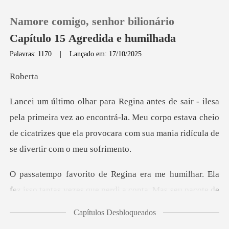
Namore comigo, senhor bilionário
Capítulo 15 Agredida e humilhada
Palavras: 1170
|
Lançado em: 17/10/2025
0
be
Loja
ra vez ao encontrá-la. Meu corpo estava cheio
de cicatrizes que ela
Histórico
Sair
har. Ela
fez isso tantas vezes que perdi a c
Baixar App
Capítulos Desbloqueados