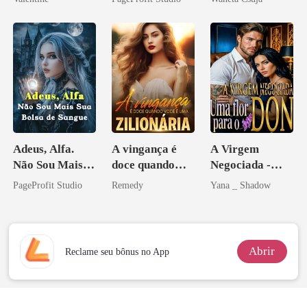
minha ex-
Melhor Amiga
esposa
Adeus, Alfa.
A vingança é
A Virgem
Não Sou Mais
doce quando
Negociada -
Sua Bolsa de
você é uma
Uma flor para o
PageProfit Studio
Remedy
Yana _ Shadow
Sangue
zilionária
Don
Abrir
Reclame seu bônus no App