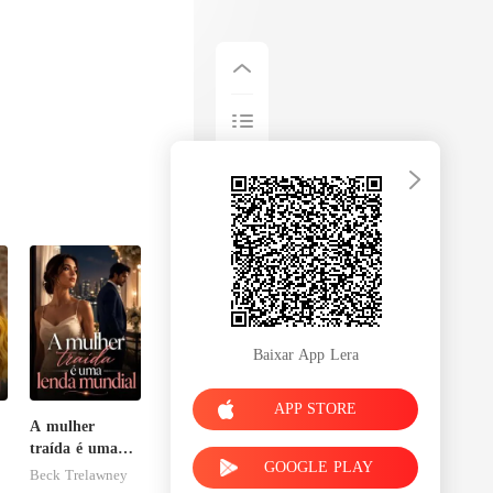
Baixar App Lera
APP STORE
A mulher
traída é uma
GOOGLE PLAY
lenda mundial
Beck Trelawney