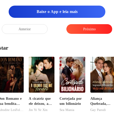
Baixe o App e leia mais
Anterior
Próximo
star
Don Romano e
A cicatriz que
Cortejada por
Aliança
ua bendita
ele deixou, a
um bilionário
Quebrada,
uína
rainha que me
Segredos
Afrodite LesFolies
Jin Yi Ye Xin
Sea Mania
Gay Parodi
tornei
Bilionários: