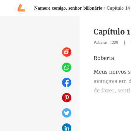
Namore comigo, senhor bilionário
/
Capítulo 14
Capítulo 
|
Palavras: 1229
be
de fazer, sen
rio