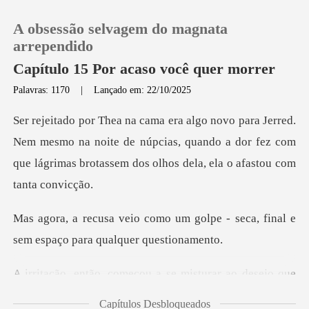
A obsessão selvagem do magnata
arrependido
Capítulo 15 Por acaso você quer morrer
Palavras: 1170
|
Lançado em: 22/10/2025
0
Loja
mesmo na noite de núpcias, quando a dor fez com
que lágrimas
Histórico
golpe - seca, final e
Sair
sem espaç
Baixar App
omeçou a se misturar
Capítulos Desbloqueados