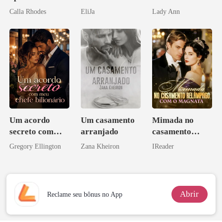
apagar
Calla Rhodes
EliJa
Lady Ann
Um acordo
Um casamento
Mimada no
secreto com
arranjado
casamento
meu chefe
relâmpago com
Gregory Ellington
Zana Kheiron
IReader
bilionário
o magnata
Abrir
Reclame seu bônus no App