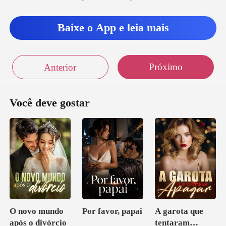
Baixe o App e leia mais
Próximo
Anterior
Você deve gostar
O novo mundo
Por favor, papai
A garota que
após o divórcio
tentaram