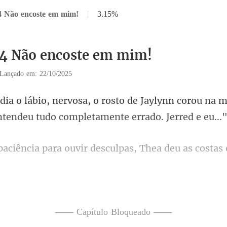
4 Não encoste em mim!
|
3.15%
14 Não encoste em mim!
Lançado em: 22/10/2025
Jaylynn corou na 
nte
r desculpas, Thea deu as costas
pelo próprio marido, co
—— Capítulo Bloqueado ——