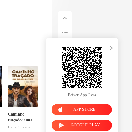
Baixar App Lera
APP STORE
Caminho
traçado: uma
GOOGLE PLAY
babá na
Célia Oliveira
fazenda