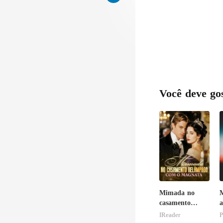
Você deve go
Mimada no
M
casamento
relâmpago com
IReader
P
o magnata