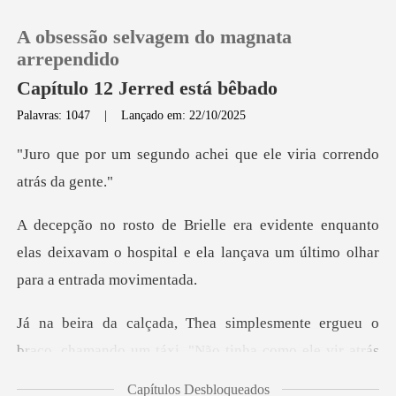
A obsessão selvagem do magnata
arrependido
Capítulo 12 Jerred está bêbado
Palavras: 1047
|
Lançado em: 22/10/2025
0
o achei que ele viria c
Loja
nquanto
Histórico
elas deixavam o hospital e ela lançav
Sair
ueu o
Baixar App
braço, chamando um táxi. "Não tinha com
Capítulos Desbloqueados