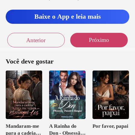
Baixe o App e leia mais
Próximo
Anterior
Você deve gostar
Mandaram-me
A Rainha do
Por favor, papai
para a cadeia?
Don - Obsessão,