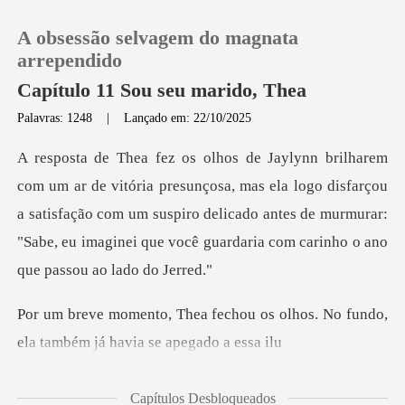
A obsessão selvagem do magnata
arrependido
Capítulo 11 Sou seu marido, Thea
Palavras: 1248
|
Lançado em: 22/10/2025
0
Loja
a, mas ela logo disfarçou
a satisfação com um suspiro delicado antes de murmurar:
Histórico
"
Sair
ou os olhos. No fundo,
ela tamb
Baixar App
Capítulos Desbloqueados