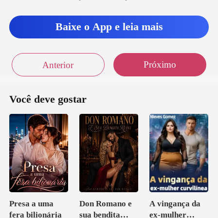
Baixe o App e leia mais
Próximo
Anterior
Você deve gostar
Presa a uma
Don Romano e
A vingança da
fera bilionária
sua bendita
ex-mulher