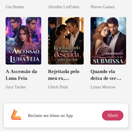
ruína
curvilínea
Gia Hunter
Afrodite LesFolies
Nieves Gomez
A Ascensão da
Rejeitada pelo
Quando ela
Luna Feia
meu ex,
deixa de ser
desejada pelo
submissa
Syra Tucker
Glitch Petal
Lynna Morrow
pai dele
Abrir
Reclame seu bônus no App