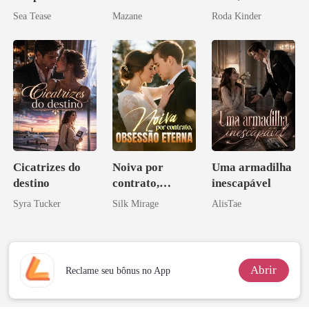
Don
Sea Tease
Mazane
Roda Kinder
Cicatrizes do
Noiva por
Uma armadilha
destino
contrato,
inescapável
obsessão eterna
Syra Tucker
Silk Mirage
AlisTae
Abrir
Reclame seu bônus no App