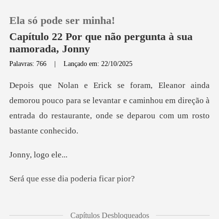
Ela só pode ser minha!
Capítulo 22 Por que não pergunta à sua
namorada, Jonny
Palavras: 766
|
Lançado em: 22/10/2025
0
Loja
uco para se levantar e caminhou em direção à
entrada do res
Histórico
logo
Sair
e dia poderi
Baixar App
ares, por que ele tinha q
Capítulos Desbloqueados