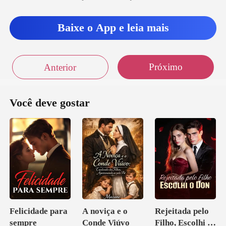
tinha avi
Baixe o App e leia mais
Próximo
Anterior
Você deve gostar
Felicidade para
A noviça e o
Rejeitada pelo
sempre
Conde Viúvo
Filho, Escolhi o