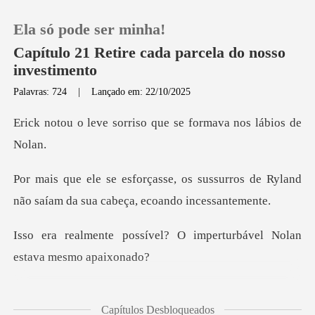
Ela só pode ser minha!
Capítulo 21 Retire cada parcela do nosso
investimento
Palavras: 724
|
Lançado em: 22/10/2025
0
rriso que se formava
Loja
sussurros de Ryland
Histórico
não saíam da su
Sair
el? O imperturbável Nolan
Baixar App
de, Erick respondeu
Capítulos Desbloqueados
rapidamente