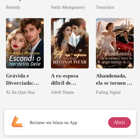
você é uma
Bilionário
Remedy
Stella Montgomery
Tessychris
zilionária
Grávida e
A ex-esposa
Abandonada,
Divorciada:
difícil de
ela se tornou a
Escondi o
reconquistar
noiva do arqui-
Xi Jin Qian Hua
Adolf Dunne
Fading Signal
Herdeiro Dele
inimigo do ex
Abrir
Reclame seu bônus no App