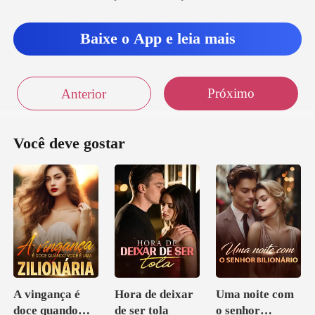
Baixe o App e leia mais
Próximo
Anterior
Você deve gostar
A vingança é
Hora de deixar
Uma noite com
doce quando
de ser tola
o senhor