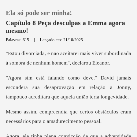
Ela só pode ser minha!
Capítulo 8 Peça desculpas a Emma agora
mesmo!
Palavras: 615
|
Lançado em: 21/10/2025
0
mais viver subordinada
Loja
à sombra d
Histórico
scondera sua desaprovação em relação a Jonny,
tamp
Sair
rtos obstáculos eram
Baixar App
necessário
a adversidade