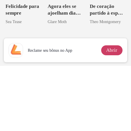
Felicidade para
Agora eles se
De coração
sempre
ajoelham diante
partido à esposa
de mim
de um bilionário
Sea Tease
Glare Moth
Theo Montgomery
Abrir
Reclame seu bônus no App