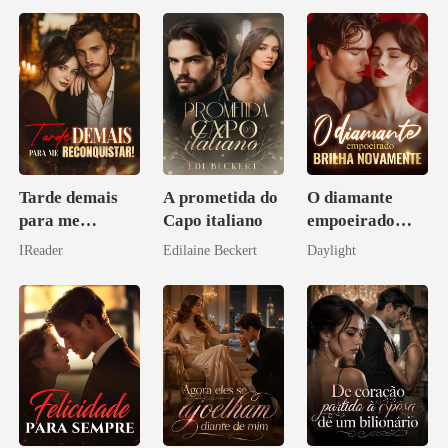
Tarde demais
A prometida do
O diamante
para me
Capo italiano
empoeirado
reconquistar!
brilha
IReader
Edilaine Beckert
Daylight
novamente