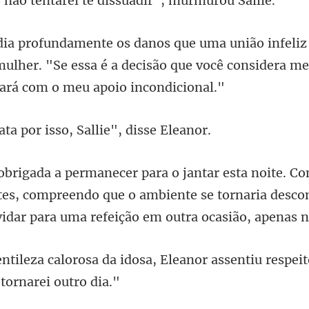
entarei te dissuadi
ulher. "Se essa é a decisão que você consider
por isso, Sallie"
tes, compreendo que o ambiente se tornaria descon
osa, Eleanor assentiu respe