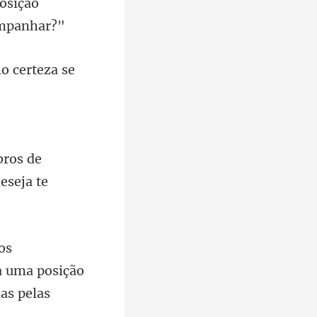
osição
ho certeza
bros de
a uma posição