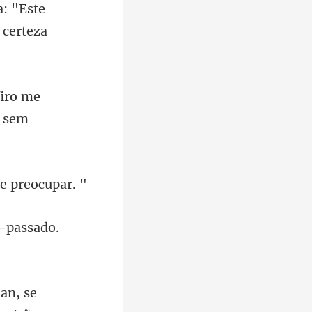
a: "Este
firo me