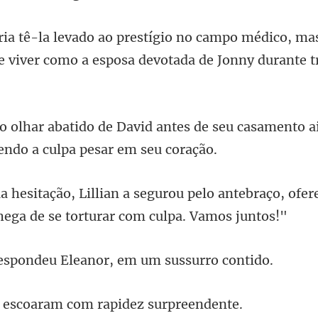
médico, mas
e viver como a
ntes de seu casamento a
elo antebraço, ofe
deu Eleanor, em um
oaram com rapide