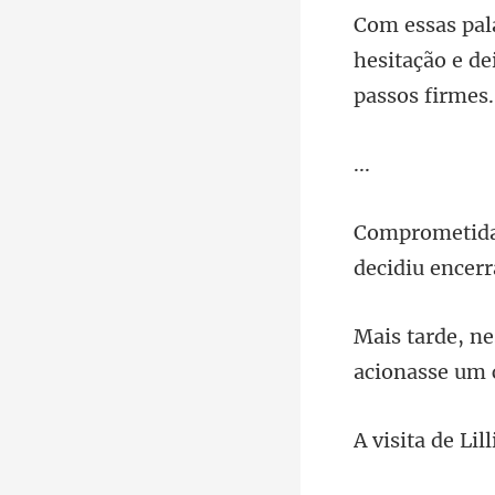
hesitação e de
.
decidiu encerr
e Lil