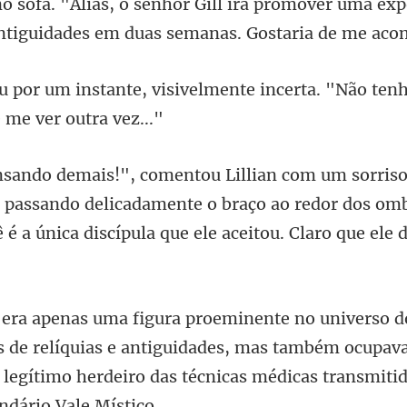
 sofá. "Aliás, o senhor Gill irá promover uma exp
velmente incerta. "Não ten
, passando delicadamente o braço ao redor dos om
ê
relíquias e antiguidades, mas também ocupav
 legítimo h