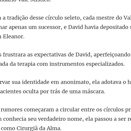
do Va
inar apenas um sucessor, e
id, aperfeiçoand
a
mato, ela adotava o h
pr
 conhecia seu verdadeiro nome,