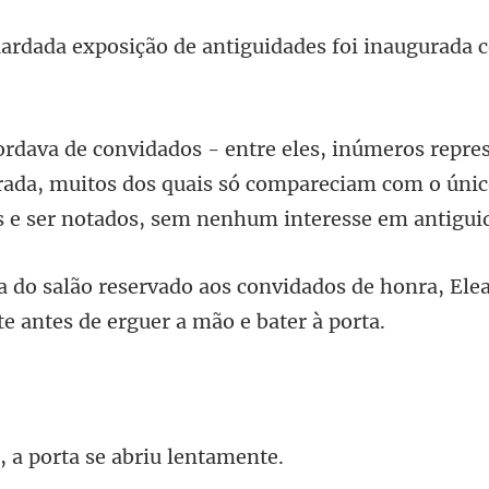
ão de antiguidades foi inaug
rada, muitos dos quais só compareciam com o único
idados de honra, Ele
a porta se ab