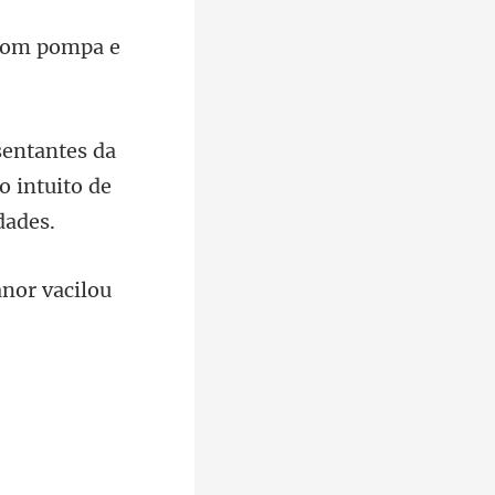
da
 intuit
anor vacilou