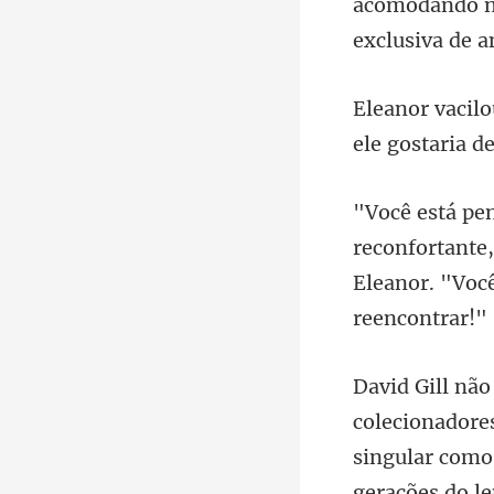
acomodando no
te
Eleanor. "Voc
singular como