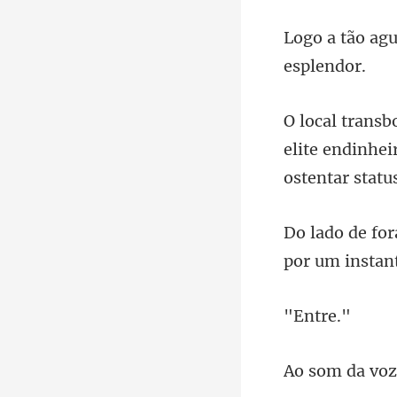
elite endinhei
por um ins
nt