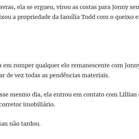
ra Jonny se
ixou a propriedade
escente com Jonn
u em contato com Lillian e
lian