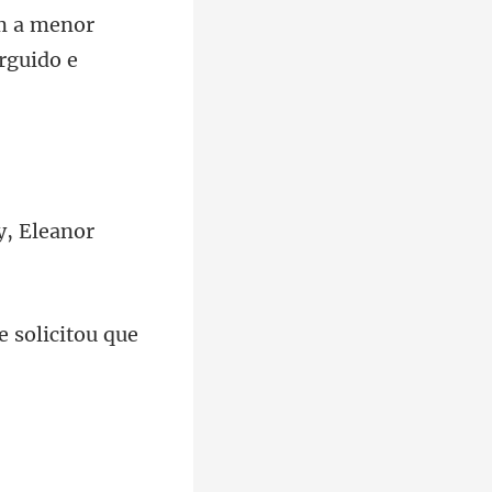
m a menor
y, Eleanor
 solicitou q