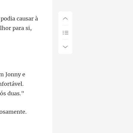
causar à
fortável.
itosament