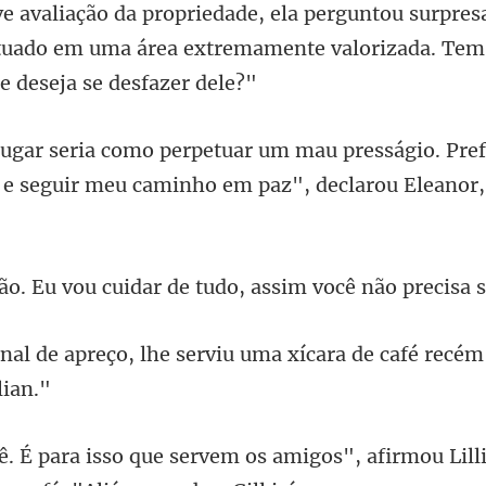
es
ituado em uma área extremamente valo
esságio. Pre
 e seguir meu c
idar de tudo, assim você n
e serviu uma xícara de café rec