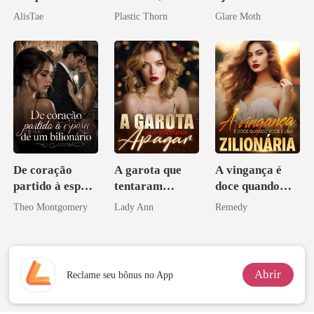
irmão de meu
amante de
de mim
AlisTae
Plastic Thorn
Glare Moth
namorado?!
coração
De coração
A garota que
A vingança é
partido à esposa
tentaram
doce quando
de um bilionário
apagar
você é uma
Theo Montgomery
Lady Ann
Remedy
zilionária
Abrir
Reclame seu bônus no App