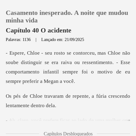
Casamento inesperado. A noite que mudou
minha vida
Capítulo 40 O acidente
Palavras: 1136
|
Lançado em: 21/09/2025
0
Loja
istinguir se era raiva ou ressentimento. - Esse
comportamento i
Histórico
e repente, a fúria crescen
Sair
Baixar App
ficar ao lado de uma mul
Capítulos Desbloqueados