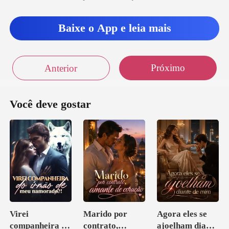
Baixe o App e leia mais
Próximo
Anterior
Você deve gostar
Virei
Marido por
Agora eles se
companheira do
contrato,
ajoelham diante