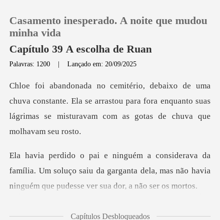
Casamento inesperado. A noite que mudou
minha vida
Capítulo 39 A escolha de Ruan
Palavras: 1200
|
Lançado em: 20/09/2025
0
Loja
nstante. Ela se arrastou para fora enquanto suas
lágrimas
Histórico
Sair
mília. Um soluço saiu da garganta dela, mas não havia
Baixar App
tou
Capítulos Desbloqueados