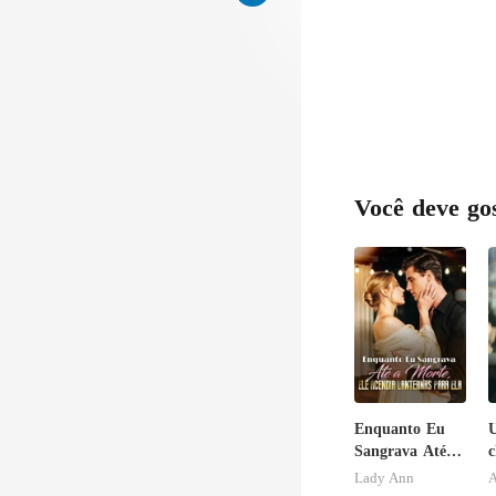
Você deve go
Enquanto Eu
Sangrava Até a
c
Morte, Ele
Lady Ann
A
Acendia
b