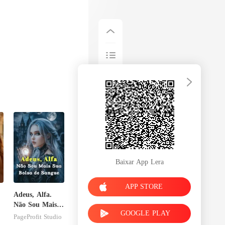
Baixar App Lera
APP STORE
Adeus, Alfa.
Não Sou Mais
GOOGLE PLAY
Sua Bolsa de
PageProfit Studio
Sangue