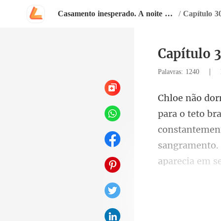
Casamento inesperado. A noite que mudou minha vida
/
Capítulo 3
Capítulo 
|
Palavras: 1240
constantement
s
da