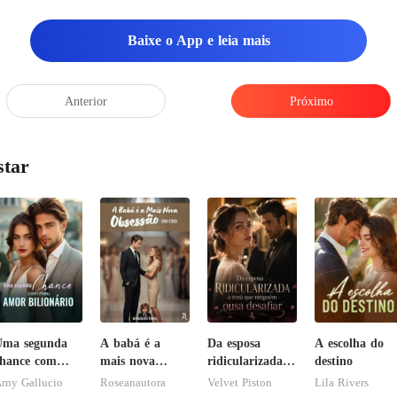
Baixe o App e leia mais
Anterior
Próximo
star
Uma segunda
A babá é a
Da esposa
A escolha do
hance com
mais nova
ridicularizada à
destino
meu amor
obsessão do
irmã que
rny Gallucio
Roseanautora
Velvet Piston
Lila Rivers
ilionário
CEO
ninguém ousa