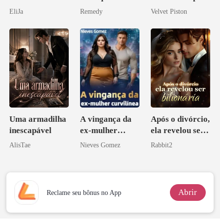
você é uma
Alfa
EliJa
Remedy
Velvet Piston
zilionária
Uma armadilha
A vingança da
Após o divórcio,
inescapável
ex-mulher
ela revelou ser
curvilínea
bilionária
AlisTae
Nieves Gomez
Rabbit2
Abrir
Reclame seu bônus no App