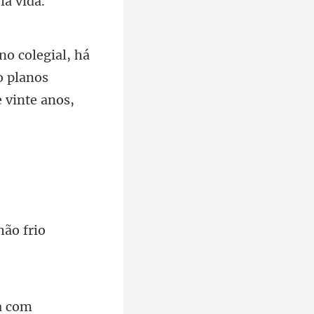
o planos
hão frio
a com