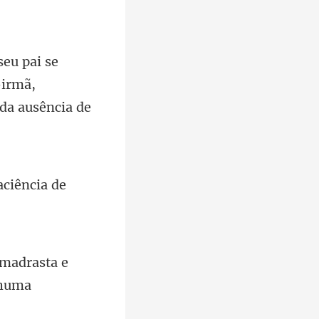
-irmã,
aciência d
 madrasta e