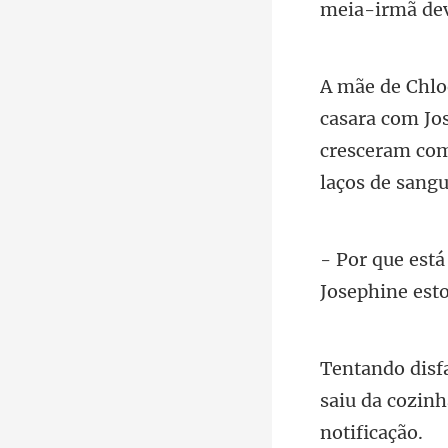
a com Jo
cresceram co
saiu da cozin