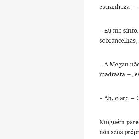
e
sobrancelhas, 
madrasta –, e
nos seus próp