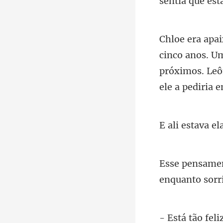
sentia que est
anos. Um
próximos. Leô
enqu