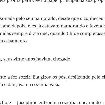
ava pronta
 ano depois, eles já estavam namorando e fazend
nida
, seus vinte ano
os pés, deslizando pelo c
ntrou na cozinha, encarando-