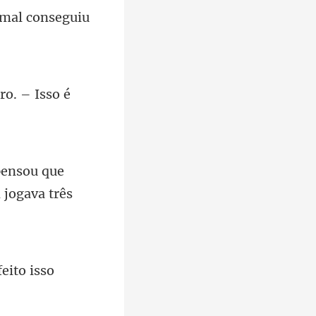
pensou que
fe