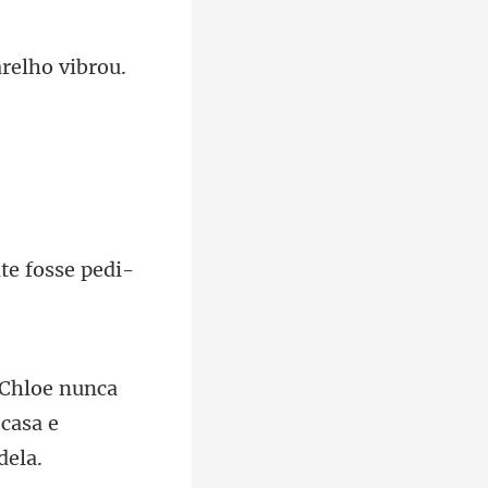
arelho
unca
m