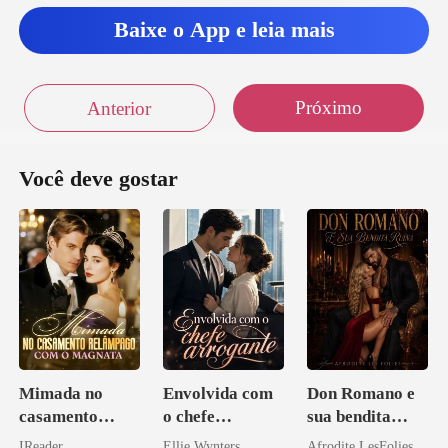
Baixe o App e leia mais
Próximo
Anterior
Você deve gostar
Mimada no
Envolvida com
Don Romano e
casamento
o chefe
sua bendita
relâmpago com
arrogante
ruína
IReader
Ellie Wynters
Afrodite LesFolies