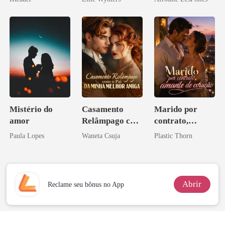
o magnata
Mistério do
Casamento
Marido por
amor
Relâmpago com
contrato,
o Pai da Minha
amante de
Paula Lopes
Waneta Csuja
Plastic Thorn
Melhor Amiga
coração
Abrir
Reclame seu bônus no App