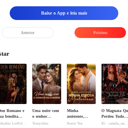
Baixe o App e leia mais
Anterior
Próximo
star
Don Romano e
Uma noite com
Minha
O Magnata Qu
ua bendita
o senhor
assistente,
Perdeu Tudo
uína
Bilionário
minha esposa
Inclusive Ela
Afrodite LesFolies
Tessychris
Sweet Tea
IG : camila_nune
misteriosa