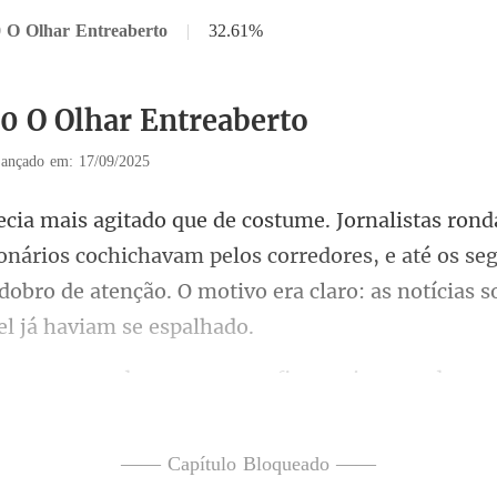
0 O Olhar Entreaberto
|
32.61%
30 O Olhar Entreaberto
ançado em: 17/09/2025
onários cochichavam pelos corredores, e até os se
dobro de aten
om passos firmes, ignorando os
—— Capítulo Bloqueado ——