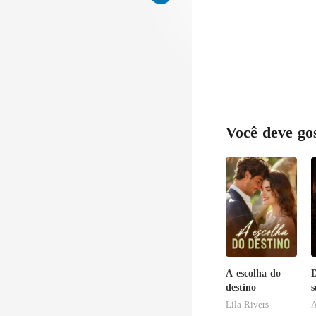
Você deve go
A escolha do
destino
s
r
Lila Rivers