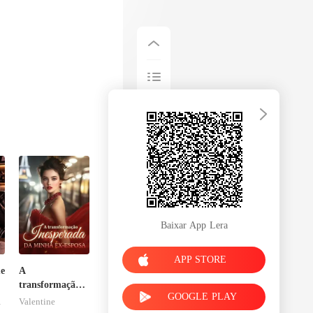
Baixar App Lera
APP STORE
e
A
transformação
GOOGLE PLAY
inesperada da
ss2
Valentine
minha ex-esposa