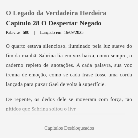
O Legado da Verdadeira Herdeira
Capítulo 28 O Despertar Negado
Palavras: 680
|
Lançado em: 16/09/2025
0
baixa, como sempre, o
Loja
caderno repleto de anotações. A cada palavra, sua voz
tremia de e
Histórico
Sair
moveram com força, tão
níti
Baixar App
Capítulos Desbloqueados