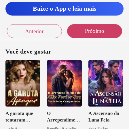
Baixe o App e leia mais
Próximo
Anterior
Você deve gostar
A garota que
O
A Ascensão da
tentaram
Arrependiment
Luna Feia
apagar
o do Alfa:
Lady Ann
PageProfit Studio
Syra Tucker