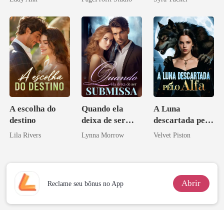
Perder Sua
Verdadeira
Companheira
A escolha do
Quando ela
A Luna
destino
deixa de ser
descartada pelo
submissa
Alfa
Lila Rivers
Lynna Morrow
Velvet Piston
Abrir
Reclame seu bônus no App