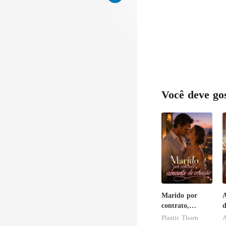
Você deve go
Marido por
A
contrato,
d
amante de
r
Plastic Thorn
A
coração