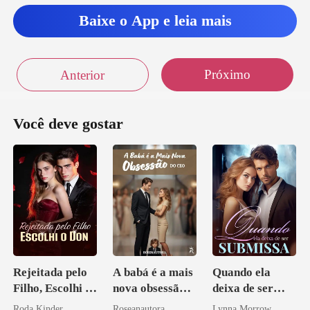
Baixe o App e leia mais
Próximo
Anterior
Você deve gostar
Rejeitada pelo
A babá é a mais
Quando ela
Filho, Escolhi o
nova obsessão
deixa de ser
Don
do CEO
submissa
Roda Kinder
Roseanautora
Lynna Morrow