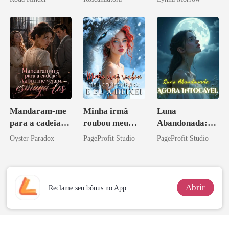
Mandaram-me
Minha irmã
Luna
para a cadeia?
roubou meu
Abandonada:
Agora me
companheiro e
Agora Intocável
Oyster Paradox
PageProfit Studio
PageProfit Studio
vejam esmagá-
eu a deixei
los
Abrir
Reclame seu bônus no App