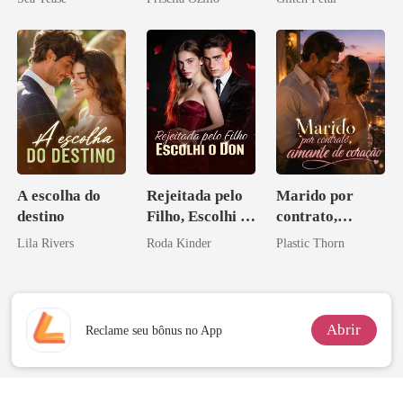
pai dele
A escolha do
Rejeitada pelo
Marido por
destino
Filho, Escolhi o
contrato,
Don
amante de
Lila Rivers
Roda Kinder
Plastic Thorn
coração
Abrir
Reclame seu bônus no App