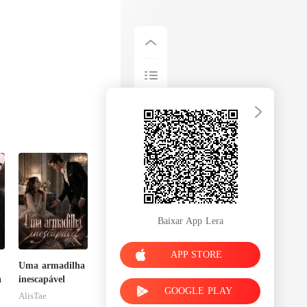
Baixar App Lera
APP STORE
Uma armadilha
a
inescapável
GOOGLE PLAY
AlisTae