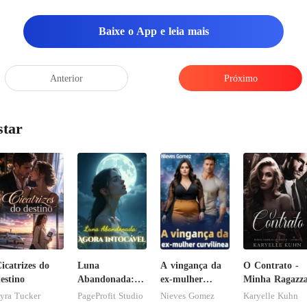
Baixe o App e leia mais
Anterior
Próximo
star
icatrizes do
Luna
A vingança da
O Contrato -
estino
Abandonada:
ex-mulher
Minha Ragazz
Agora Intocável
curvilínea
yra Tucker
PageProfit Studio
Nieves Gomez
Karyelle Kuhn