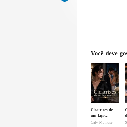
Você deve go
Cicatrizes de
C
um laço
d
rompido
Calv Momose
S