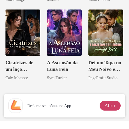
Cicatrizes de
A Ascensão da
Dei um Tapa no
um laço
Luna Feia
Meu Noivo e
rompido
Casei com o
Calv Momose
Syra Tucker
PageProfit Studio
Bilionário
Inimigo Dele
Abrir
Reclame seu bônus no App