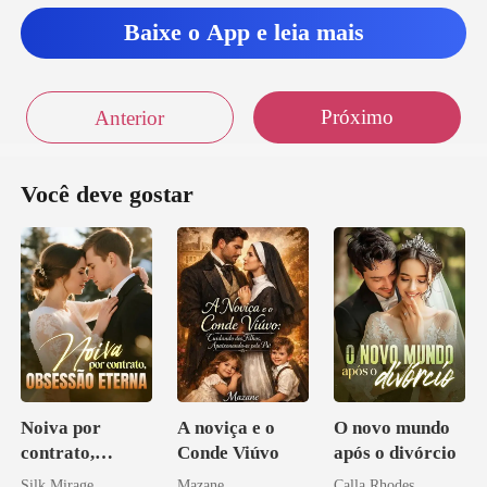
Baixe o App e leia mais
Próximo
Anterior
Você deve gostar
Noiva por
A noviça e o
O novo mundo
contrato,
Conde Viúvo
após o divórcio
obsessão eterna
Silk Mirage
Mazane
Calla Rhodes