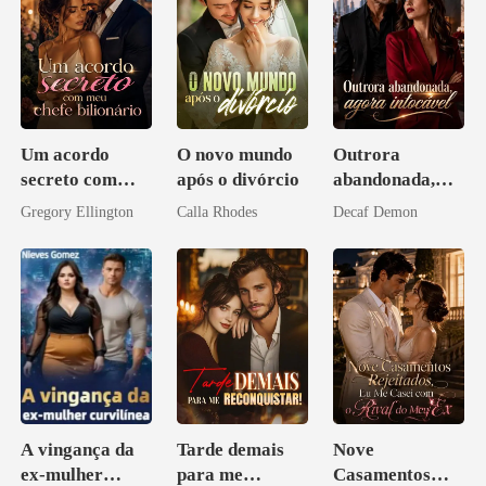
Um acordo
O novo mundo
Outrora
secreto com
após o divórcio
abandonada,
meu chefe
agora intocável
Gregory Ellington
Calla Rhodes
Decaf Demon
bilionário
A vingança da
Tarde demais
Nove
ex-mulher
para me
Casamentos