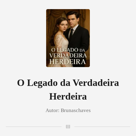
0
Loja
Histórico
O Legado da Verdadeira
Herdeira
Sair
Autor:
Brunaschaves
Baixar App