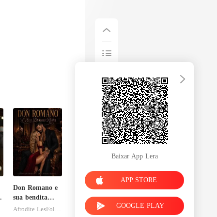
Baixar App Lera
APP STORE
Don Romano e
a
sua bendita
GOOGLE PLAY
ruína
Afrodite LesFolies