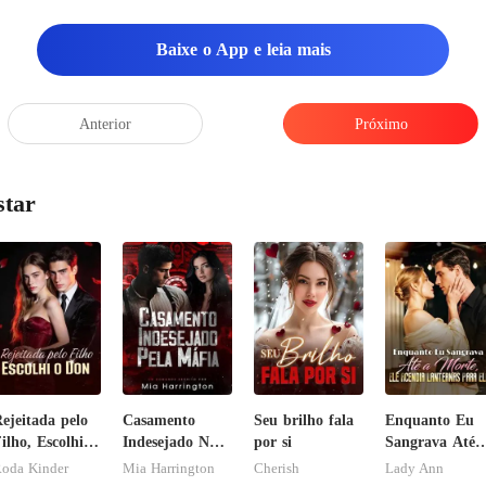
Baixe o App e leia mais
Anterior
Próximo
star
ejeitada pelo
Casamento
Seu brilho fala
Enquanto Eu
ilho, Escolhi o
Indesejado Na
por si
Sangrava Até 
Don
Máfia
Morte, Ele
oda Kinder
Mia Harrington
Cherish
Lady Ann
Acendia