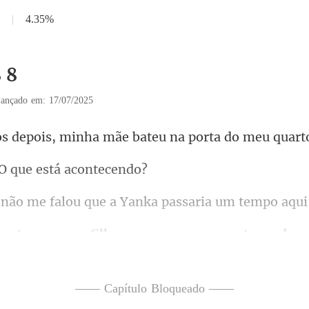
|
4.35%
 8
ançado em: 17/07/2025
inha mãe bateu na porta
 O que está
ou que a Yanka passaria u
nteceu depo
u quarto, e hoj
—— Capítulo Bloqueado ——