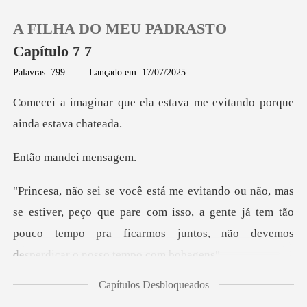
A FILHA DO MEU PADRASTO
Capítulo 7 7
Palavras: 799
|
Lançado em: 17/07/2025
0
a estava me evitando porq
Loja
andei me
Histórico
er, peço que pare com isso, a gente já tem tão
Sair
pouco tempo pra fi
Baixar App
Capítulos Desbloqueados
go recebi a