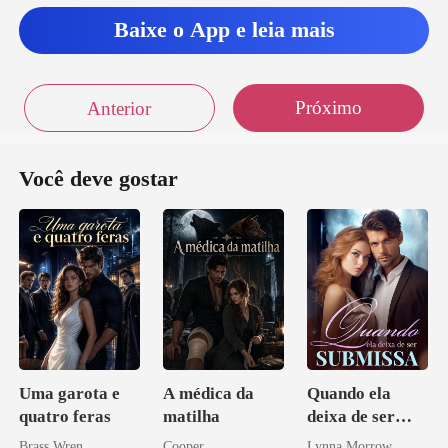
Vo
Baixe o App e leia mais
Próximo
Anterior
Você deve gostar
Uma garota e
A médica da
Quando ela
quatro feras
matilha
deixa de ser
submissa
Brass Wren
Cooper
Lynna Morrow