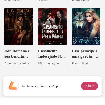
Don Romano e
Casamento
Esse príncipe é
sua bendita
Indesejado Na
uma garota: A
ruína
Máfia
companheira
Afrodite LesFolies
Mia Harrington
Kiss Leilani
escrava do rei
maligno
Abrir
Reclame seu bônus no App