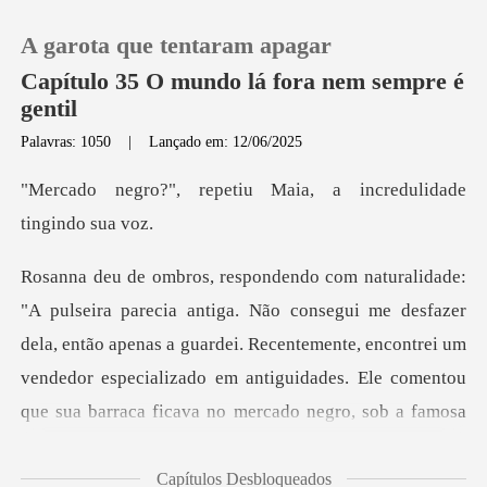
A garota que tentaram apagar
Capítulo 35 O mundo lá fora nem sempre é
gentil
Palavras: 1050
|
Lançado em: 12/06/2025
0
tiu Maia, a incredulid
Loja
Histórico
me desfazer
dela, então apenas a guardei. Recentemente, encontrei um
Sair
vendedor especializado
Baixar App
Capítulos Desbloqueados