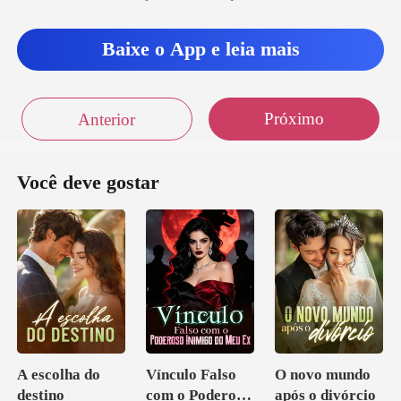
Baixe o App e leia mais
Próximo
Anterior
Você deve gostar
A escolha do
Vínculo Falso
O novo mundo
destino
com o Poderoso
após o divórcio