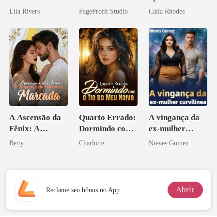
Inimigo do Meu
Lila Rivers
PageProfit Studio
Calla Rhodes
Ex
A Ascensão da
Quarto Errado:
A vingança da
Fênix: A
Dormindo com
ex-mulher
Vingança da
o Tio do Meu
curvilínea
Betty
Charlotte
Nieves Gomez
Herdeira
Noivo
Marcada
Abrir
Reclame seu bônus no App