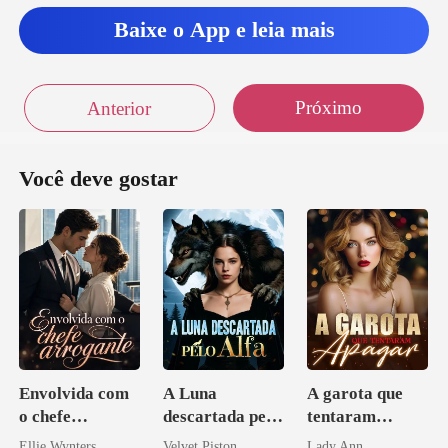
Baixe o App e leia mais
Próximo
Anterior
Você deve gostar
Envolvida com
A Luna
A garota que
o chefe
descartada pelo
tentaram
arrogante
Alfa
apagar
Ellie Wynters
Velvet Piston
Lady Ann