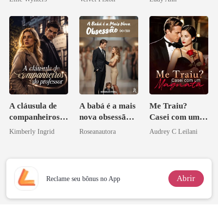
A cláusula de
A babá é a mais
Me Traiu?
companheiros
nova obsessão
Casei com um
do professor
do CEO
Magnata
Kimberly Ingrid
Roseanautora
Audrey C Leilani
Abrir
Reclame seu bônus no App