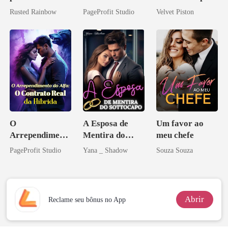
Preciosa
Agora Intocável
Alfa
Rusted Rainbow
PageProfit Studio
Velvet Piston
princesa de uma
família
mafiosa!
O
A Esposa de
Um favor ao
Arrependiment
Mentira do
meu chefe
o do Alfa: O
Sottocapo
PageProfit Studio
Yana _ Shadow
Souza Souza
Contrato Real
da Híbrida
Abrir
Reclame seu bônus no App