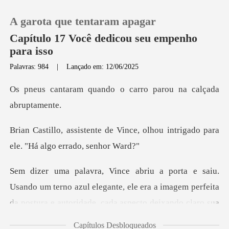
A garota que tentaram apagar
Capítulo 17 Você dedicou seu empenho
para isso
Palavras: 984
|
Lançado em: 12/06/2025
0
ndo o carro parou na
Loja
ince, olhou intrigado para
Histórico
ele.
Sair
um terno azul elegante, ele era a imagem perfeita
Baixar App
da postu
Capítulos Desbloqueados