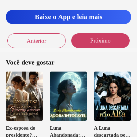
im
Baixe o App e leia mais
Próximo
Anterior
Você deve gostar
Ex-esposa do
Luna
A Luna
presidente?
Abandonada:
descartada pelo