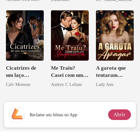
Cicatrizes de
Me Traiu?
A garota que
um laço
Casei com um
tentaram
rompido
Magnata
apagar
Calv Momose
Audrey C Leilani
Lady Ann
Abrir
Reclame seu bônus no App