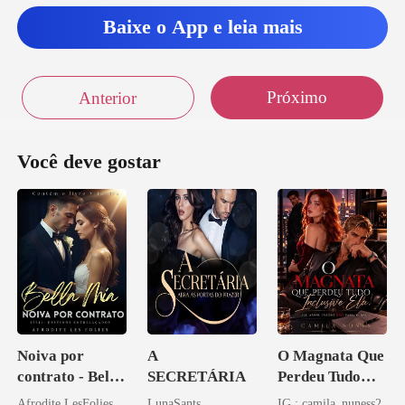
Baixe o App e leia mais
Próximo
Anterior
Você deve gostar
Noiva por
A
O Magnata Que
contrato - Bella
SECRETÁRIA
Perdeu Tudo
Mia
Inclusive Ela
Afrodite LesFolies
LunaSants
IG : camila_nuness2