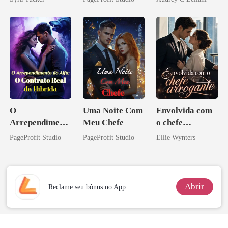
eu a deixei
O
Uma Noite Com
Envolvida com
Arrependiment
Meu Chefe
o chefe
o do Alfa: O
arrogante
PageProfit Studio
PageProfit Studio
Ellie Wynters
Contrato Real
da Híbrida
Abrir
Reclame seu bônus no App