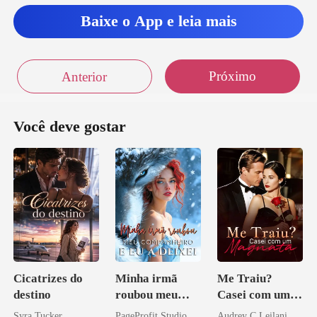
Baixe o App e leia mais
Próximo
Anterior
Você deve gostar
Cicatrizes do
Minha irmã
Me Traiu?
destino
roubou meu
Casei com um
companheiro e
Magnata
Syra Tucker
PageProfit Studio
Audrey C Leilani