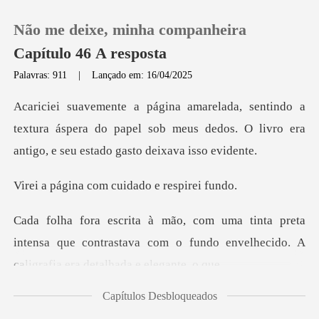
Não me deixe, minha companheira
Capítulo 46 A resposta
Palavras: 911
|
Lançado em: 16/04/2025
0
textura áspera do papel sob meus dedos. O livro er
Loja
com cuidado e r
Histórico
ta
Sair
intensa que contrastava com o fundo envelheci
Baixar App
Capítulos Desbloqueados