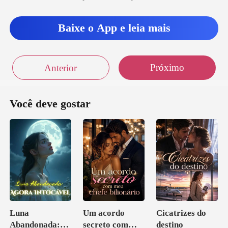
u pelo salão, absorven
Baixe o App e leia mais
Próximo
Anterior
Você deve gostar
Luna
Um acordo
Cicatrizes do
Abandonada:
secreto com
destino