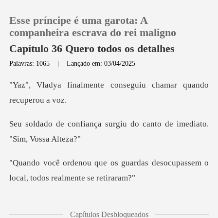
Esse príncipe é uma garota: A
companheira escrava do rei maligno
Capítulo 36 Quero todos os detalhes
Palavras: 1065
|
Lançado em: 03/04/2025
0
te conseguiu chamar qu
Loja
surgiu do canto de imed
Histórico
Sair
uardas desocupassem o
local,
Baixar App
de. Eu fui o
Capítulos Desbloqueados