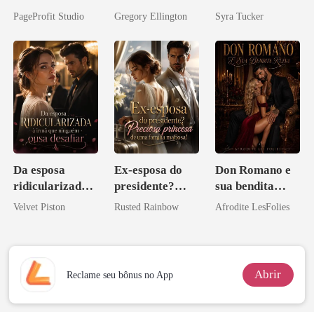
Agora Intocável
meu chefe
PageProfit Studio
Gregory Ellington
Syra Tucker
bilionário
Da esposa
Ex-esposa do
Don Romano e
ridicularizada à
presidente?
sua bendita
irmã que
Preciosa
ruína
Velvet Piston
Rusted Rainbow
Afrodite LesFolies
ninguém ousa
princesa de uma
desafiar
família
mafiosa!
Abrir
Reclame seu bônus no App