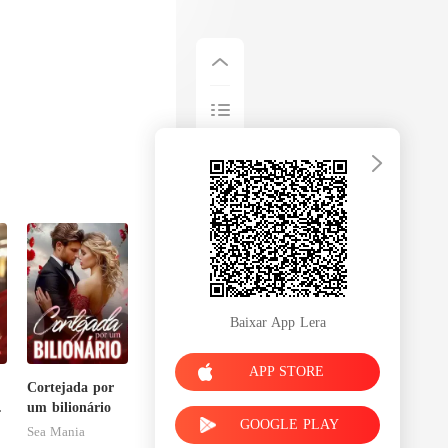
Baixar App Lera
APP STORE
Cortejada por
um bilionário
GOOGLE PLAY
Sea Mania
sa