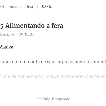
5 Alimentando a fera
|
8.88%
35 Alimentando a fera
Lançado em: 03/04/2025
omar conta de seu corpo
scapar, mas se arrependeu da
mas não ficaram nem de long
—— Capítulo Bloqueado ——