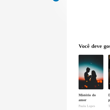
Você deve go
Mistério do
D
amor
p
Paula Lopes
b