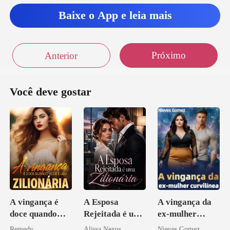
Baixe o App e leia mais
Próximo
Anterior
Você deve gostar
A vingança é
A Esposa
A vingança da
doce quando
Rejeitada é uma
ex-mulher
você é uma
Zilionária
curvilínea
Remedy
Alissa Nexus
Nieves Gomez