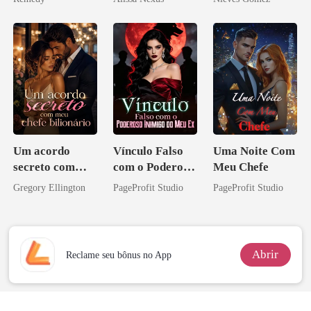
zilionária
Um acordo
Vínculo Falso
Uma Noite Com
secreto com
com o Poderoso
Meu Chefe
meu chefe
Inimigo do Meu
Gregory Ellington
PageProfit Studio
PageProfit Studio
bilionário
Ex
Abrir
Reclame seu bônus no App