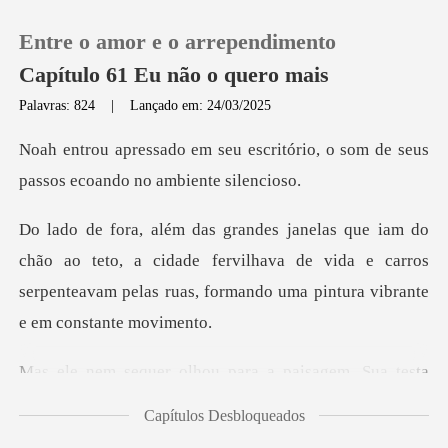
Entre o amor e o arrependimento
Capítulo 61 Eu não o quero mais
Palavras: 824
|
Lançado em: 24/03/2025
0
critório, o som de seus
passos
Loja
teto, a cidade fervilhava de vida e carros
Histórico
serpenteavam pelas
Sair
hou para a paisagem.
Baixar App
Capítulos Desbloqueados