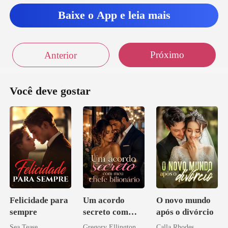
Baixe o App e leia mais
Próximo
Anterior
Você deve gostar
Felicidade para
Um acordo
O novo mundo
sempre
secreto com
após o divórcio
meu chefe
Sea Tease
Gregory Ellington
Calla Rhodes