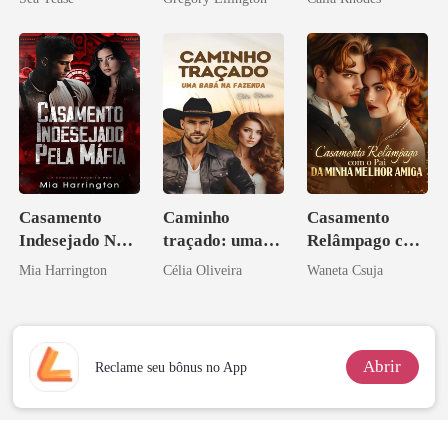
bilionário
Casamento
Caminho
Casamento
Indesejado Na
traçado: uma
Relâmpago com
Máfia
babá na fazenda
o Pai da Minha
Mia Harrington
Célia Oliveira
Waneta Csuja
Melhor Amiga
Abrir
Reclame seu bônus no App