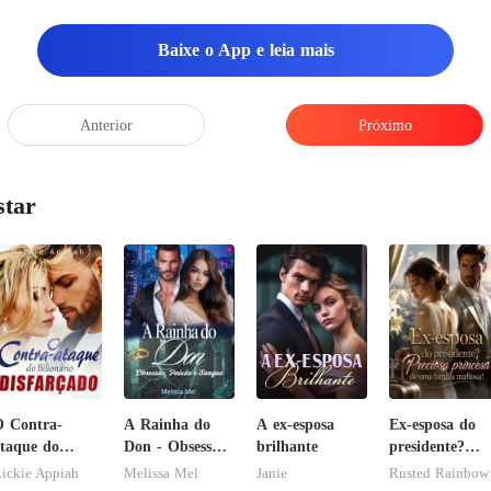
Baixe o App e leia mais
Anterior
Próximo
star
 Contra-
A Rainha do
A ex-esposa
Ex-esposa do
taque do
Don - Obsessão,
brilhante
presidente?
ilionário
Paixão e
Preciosa
ickie Appiah
Melissa Mel
Janie
Rusted Rainbow
isfarçado
Sangue
princesa de