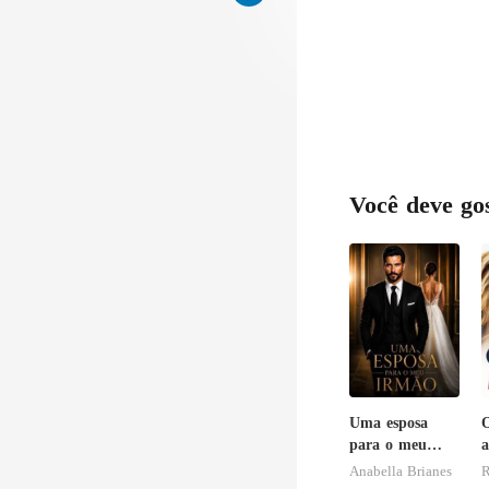
Você deve go
Uma esposa
O
para o meu
a
irmão
B
Anabella Brianes
R
D