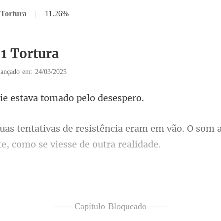
 Tortura
|
11.26%
51 Tortura
ançado em: 24/03/2025
e estava tomado
eram em vão. O som a
foto 
viou uma mensagem para
—— Capítulo Bloqueado ——