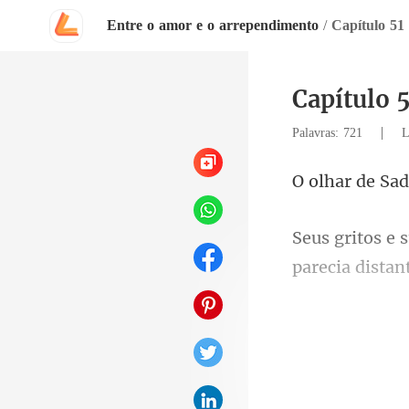
Entre o amor e o arrependimento
/
Capítulo 51
Capítulo 
|
Palavras: 721
L
parecia d
no chão e en