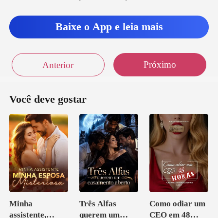
Baixe o App e leia mais
Próximo
Anterior
Você deve gostar
Minha
Três Alfas
Como odiar um
assistente,
querem um
CEO em 48