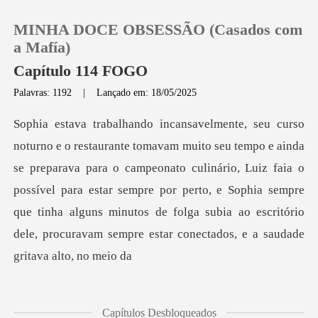
MINHA DOCE OBSESSÃO (Casados com
a Mafía)
Capítulo 114 FOGO
Palavras: 1192
|
Lançado em: 18/05/2025
0
Loja
arava para o campeonato culinário, Luiz faia o
Histórico
possível para estar sempre por perto, e Sophia sempre
que tinha algun
Sair
Baixar App
Capítulos Desbloqueados