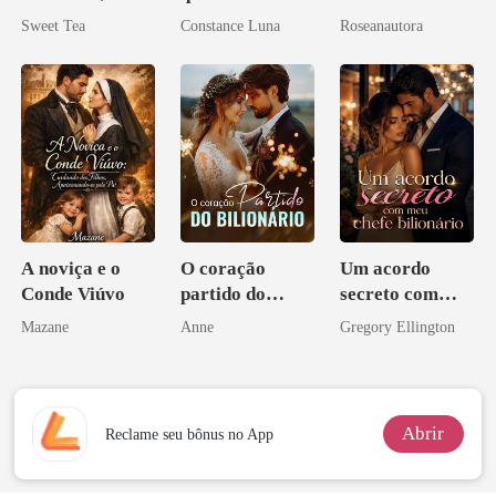
minha esposa
casamento
horas
Sweet Tea
Constance Luna
Roseanautora
misteriosa
aberto
A noviça e o
O coração
Um acordo
Conde Viúvo
partido do
secreto com
bilionário
meu chefe
Mazane
Anne
Gregory Ellington
bilionário
Abrir
Reclame seu bônus no App