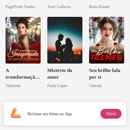
Inimigo do Meu
amor bilionário
Don
PageProfit Studio
Arny Gallucio
Roda Kinder
Ex
A
Mistério do
Seu brilho fala
transformação
amor
por si
inesperada da
Valentine
Paula Lopes
Cherish
minha ex-
esposa
Abrir
Reclame seu bônus no App