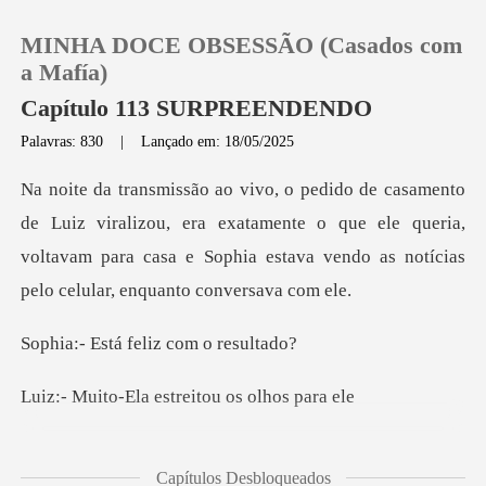
MINHA DOCE OBSESSÃO (Casados com
a Mafía)
Capítulo 113 SURPREENDENDO
Palavras: 830
|
Lançado em: 18/05/2025
0
Loja
lizou, era exatamente o que ele queria,
voltavam para casa e Sophia
Histórico
á feliz com
Sair
la estreitou o
Baixar App
ade, fez isso para a
Capítulos Desbloqueados