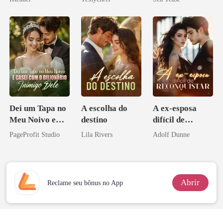
Dei um Tapa no
A escolha do
A ex-esposa
Meu Noivo e
destino
difícil de
Casei com o
reconquistar
PageProfit Studio
Lila Rivers
Adolf Dunne
Bilionário
Inimigo Dele
Abrir
Reclame seu bônus no App