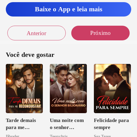
Baixe o App e leia mais
Próximo
Anterior
Você deve gostar
Tarde demais
Uma noite com
Felicidade para
para me
o senhor
sempre
reconquistar!
Bilionário
IReader
Tessychris
Sea Tease