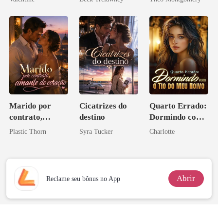
minha ex-
esposa
Marido por
Cicatrizes do
Quarto Errado:
contrato,
destino
Dormindo com
amante de
o Tio do Meu
Plastic Thorn
Syra Tucker
Charlotte
coração
Noivo
Abrir
Reclame seu bônus no App