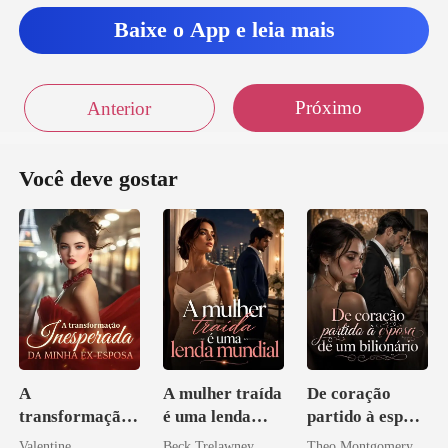
Baixe o App e leia mais
Próximo
Anterior
Você deve gostar
A
A mulher traída
De coração
transformação
é uma lenda
partido à esposa
inesperada da
mundial
de um bilionário
Valentine
Beck Trelawney
Theo Montgomery