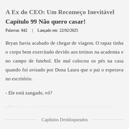
A Ex do CEO: Um Recomeço Inevitável
Capítulo 99 Não quero casar!
Palavras: 842
|
Lançado em: 22/02/2025
0
devido aos treinos na academia e
Loja
no campo de futebol. Ele mal colocou os pés
Histórico
Sair
stá zan
ulher de cabelos
Baixar App
Capítulos Desbloqueados
estar aborrec