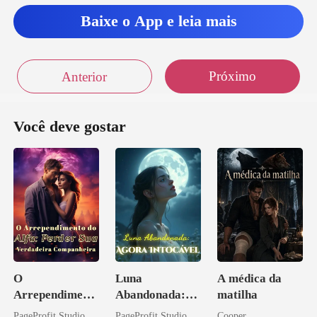
Baixe o App e leia mais
Próximo
Anterior
Você deve gostar
O
Luna
A médica da
Arrependiment
Abandonada:
matilha
o do Alfa:
Agora Intocável
PageProfit Studio
PageProfit Studio
Cooper