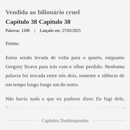
Vendida ao bilionário cruel
Capítulo 38 Capitulo 38
Palavras: 1200
|
Lançado em: 27/02/2025
0
m
Loja
a para trás com o olhar perdido. Nenhuma
palavra foi trocada entr
Histórico
Sair
dele,
desejando uma vida nova distante da sua i
Baixar App
Capítulos Desbloqueados