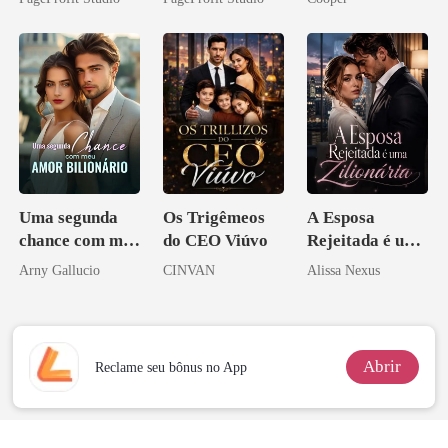
Perder Sua
Verdadeira
Companheira
Uma segunda
Os Trigêmeos
A Esposa
chance com meu
do CEO Viúvo
Rejeitada é uma
amor bilionário
Zilionária
Arny Gallucio
CINVAN
Alissa Nexus
Abrir
Reclame seu bônus no App