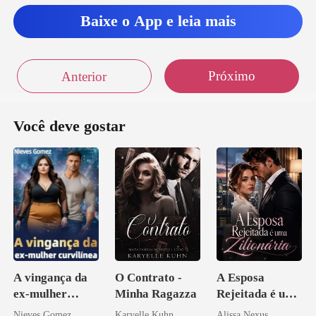
s trava
Baixe o App e leia mais
Próximo
Anterior
Você deve gostar
A vingança da
O Contrato -
A Esposa
ex-mulher
Minha Ragazza
Rejeitada é uma
curvilínea
Zilionária
Nieves Gomez
Karyelle Kuhn
Alissa Nexus