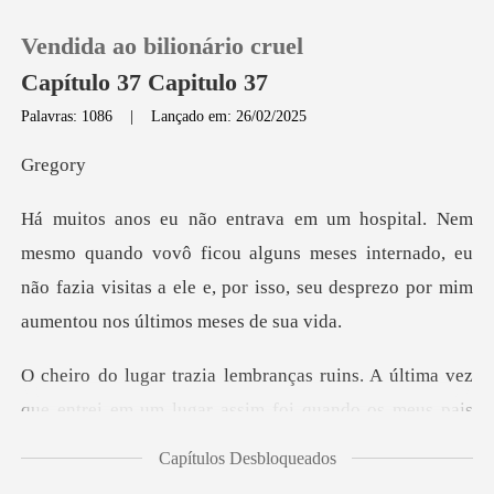
Vendida ao bilionário cruel
Capítulo 37 Capitulo 37
Palavras: 1086
|
Lançado em: 26/02/2025
0
eg
Loja
ô ficou alguns meses internado, eu
não fazia visitas a ele e, por
Histórico
Sair
ns. A última vez
que entrei em um lugar
Baixar App
Capítulos Desbloqueados