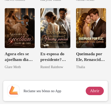
Agora eles se
Ex-esposa do
Queimada por
ajoelham diante
presidente?
Ele, Renascida
de mim
Preciosa
como Estrela
Glare Moth
Rusted Rainbow
Thalia
princesa de uma
família
mafiosa!
Abrir
Reclame seu bônus no App