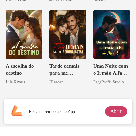
pai dele
tornei
A escolha do
Tarde demais
Uma Noite com
destino
para me
o Irmão Alfa do
reconquistar!
Meu Ex
Lila Rivers
IReader
PageProfit Studio
Abrir
Reclame seu bônus no App