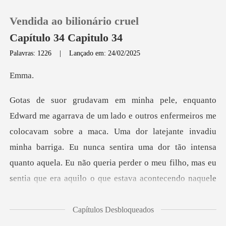
Vendida ao bilionário cruel
Capítulo 34 Capitulo 34
Palavras: 1226
|
Lançado em: 24/02/2025
0
m
Loja
m sobre a maca. Uma dor latejante invadiu
Histórico
minha barriga. Eu nunca sentira uma dor tão intensa
Sair
quanto aquela.
Baixar App
Capítulos Desbloqueados
ei q