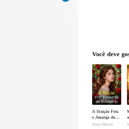
Você deve go
A Traição Fria
e Amarga do
a
Bilionário
m
Ethyl Minow
S
m