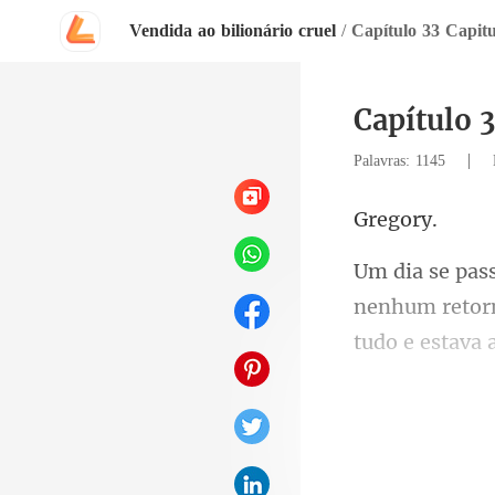
Vendida ao bilionário cruel
/
Capítulo 33 Capitu
Capítulo 3
|
Palavras: 1145
eg
nenhum retorn
correu por de