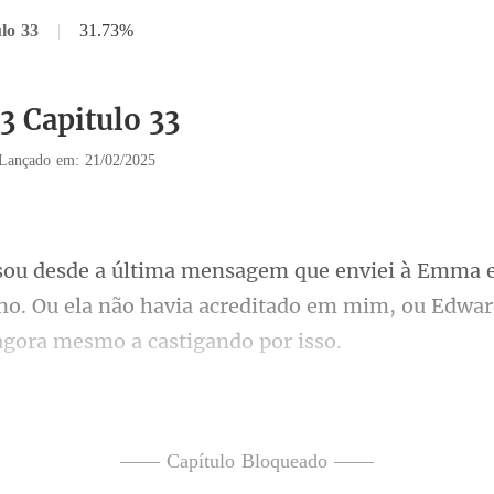
lo 33
|
31.73%
3 Capitulo 33
Lançado em: 21/02/2025
o. Ou ela não havia acreditado em mim, ou Ed
onde Emma es
ntro. Eu havia
—— Capítulo Bloqueado ——